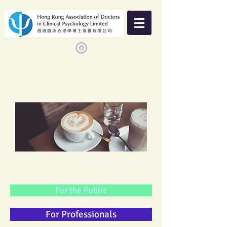
Psy'Cafe 活動閣
For the Public
For Professionals