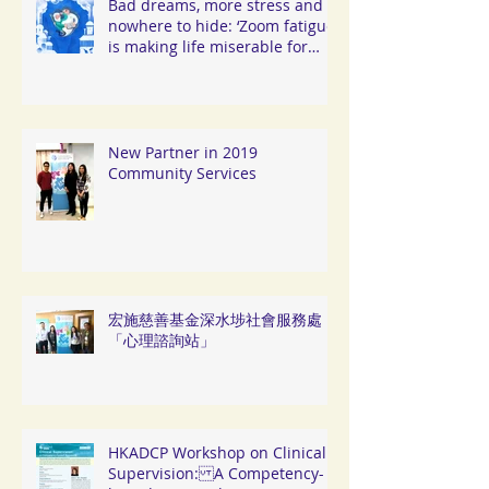
Online Therapy
Bad dreams, more stress and
nowhere to hide: ‘Zoom fatigue’
is making life miserable for
Hongkongers
New Partner in 2019
Community Services
宏施慈善基金深水埗社會服務處
「心理諮詢站」