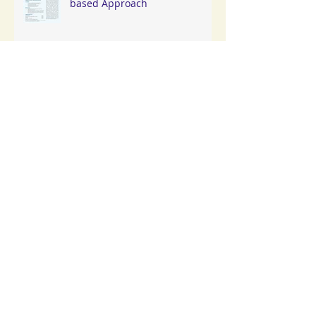
HKADCP Workshop on Clinical
Supervision: A Competency-
based Approach
Love Our Kids (LOK) 動心行動
「 扶新苗· 助成長」閉幕典禮及嘉
年華會