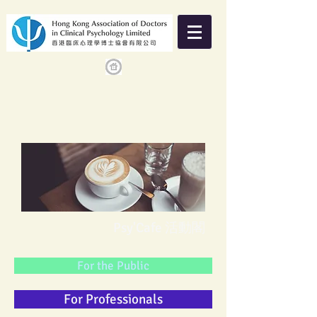
Psy'Cafe 活動閣
For the Public
For Professionals