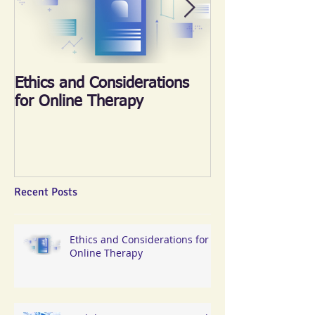
Ethics and Considerations
《心晴跑‧跑傳
for Online Therapy
2018
Recent Posts
Ethics and Considerations for