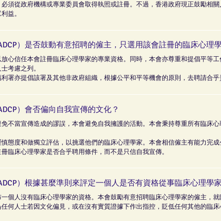
，必須從政府機構或專業委員會取得執照或註冊。不過，香港政府現正鼓勵相關
眾利益。
ADCP）是否鼓動有意招聘的僱主，只選用該會註冊的臨床心理
以放心信任本會註冊臨床心理學家的專業資格。同時，本會亦尊重和提倡平等工
人士考慮之列。
福利署亦提倡該署及其他非政府組織，根據公平和平等機會的原則，去聘請合乎
ADCP）會否偏向自我宣傳的文化？
避免不當宣傳造成的謬誤，本會避免自我擁護的活動。本會秉持尊重所有臨床心
謹慎態度和做獨立評估，以挑選他們的臨床心理學家。本會相信僱主有能力完成
註冊臨床心理學家是否合乎聘用條件，而不是只信自我宣傳。
ADCP）根據甚麼準則來評定一個人是否有資格從事臨床心理學
布一個人沒有臨床心理學家的資格。本會鼓勵有意招聘臨床心理學家的僱主，就
為任何人士若因文化偏見，或在沒有實質證據下作出指控，貶低任何其他的臨床