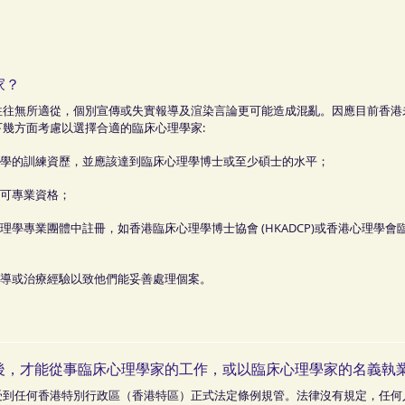
家？
往往無所適從，個別宣傳或失實報導及渲染言論更可能造成混亂。因應目前香港
幾方面考慮以選擇合適的臨床心理學家:
理學的訓練資歷，並應該達到臨床心理學博士或至少碩士的水平；
認可專業資格；
專業團體中註冊，如香港臨床心理學博士協會 (HKADCP)或香港心理學會臨床心理
輔導或治療經驗以致他們能妥善處理個案。
後，才能從事臨床心理學家的工作，或以臨床心理學家的名義執
受到任何香港特別行政區（香港特區）正式法定條例規管。法律沒有規定，任何