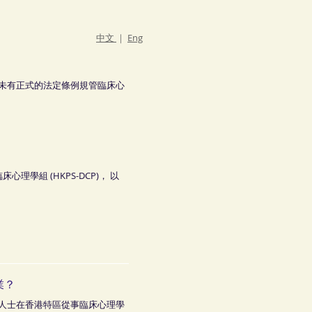
中文
｜
Eng
未有正式的法定條例規管臨床心
學組 (HKPS-DCP)， 以
業？
人士在香港特區從事臨床心理學