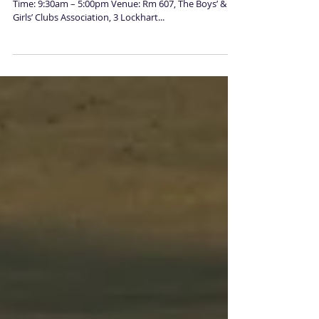
Treatment in Trauma
Date: 20/9/2015 – 21/9/2015 (Sunday & Monday)
Time: 9:30am – 5:00pm Venue: Rm 607, The Boys’ &
Girls’ Clubs Association, 3 Lockhart...