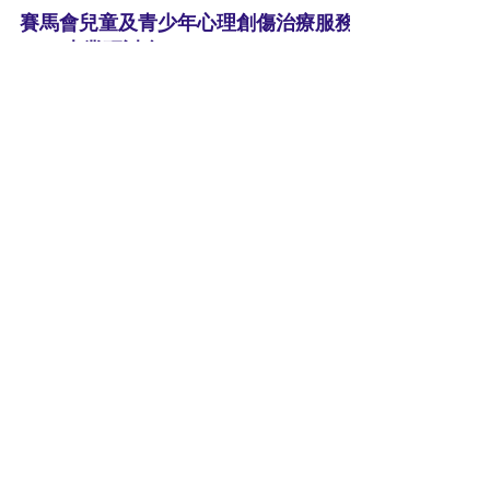
賽馬會兒童及青少年心理創傷治療服務
2015專業研討會
日 期： 2015年9 月19日 ( 星期六 ) 時 間：9:30am - 1:00
pm (9:10am 報到) 地 點：香港小童群益會總部禮堂(香
港灣仔駱克道三號) 對 象： 治療師、社工、輔導員、老
師、心理學家、精神科護士等 名 額： 250 人 收 費：...
Featured Posts