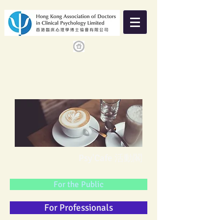
Psy'Cafe 活動閣
For the Public
For Professionals