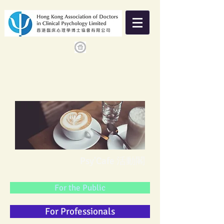
Psy'Cafe 活動閣
For the Public
For Professionals