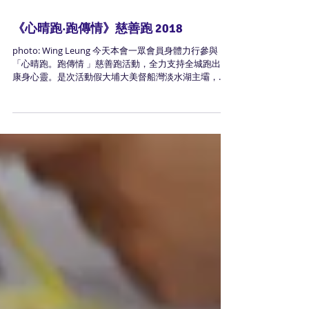
《心晴跑‧跑傳情》慈善跑 2018
photo: Wing Leung 今天本會一眾會員身體力行參與
「心晴跑。跑傳情 」慈善跑活動，全力支持全城跑出健
康身心靈。是次活動假大埔大美督船灣淡水湖主壩，沿
途一望空闊的山林和開闊的海洋景像，讓大腦覺得逃離
了日常瑣事，遠離人煙稠密的市區環境，使身心靈得以
淨化、生命回歸簡...